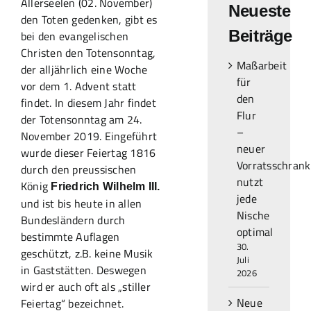
Allerseelen (02. November)
Neueste
den Toten gedenken, gibt es
Beiträge
bei den evangelischen
Christen den Totensonntag,
Maßarbeit
der alljährlich eine Woche
für
vor dem 1. Advent statt
den
findet. In diesem Jahr findet
Flur
der Totensonntag am 24.
–
November 2019. Eingeführt
neuer
wurde dieser Feiertag 1816
Vorratsschrank
durch den preussischen
nutzt
König
Friedrich Wilhelm III.
jede
und ist bis heute in allen
Nische
Bundesländern durch
optimal
bestimmte Auflagen
30.
geschützt, z.B. keine Musik
Juli
in Gaststätten. Deswegen
2026
wird er auch oft als „stiller
Neue
Feiertag“ bezeichnet.