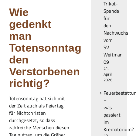
Trikot-
Wie
Spende
für
gedenkt
den
Nachwuchs
man
vom
Totensonntag
SV
Weitmar
den
09
Verstorbenen
21.
April
2026
richtig?
Feuerbestattu
Totensonntag hat sich mit
–
der Zeit auch als Feiertag
was
für Nichtchristen
passiert
durchgesetzt, so dass
im
zahlreiche Menschen diesen
Krematorium?
Tag nutzen, um die Gräber
10.