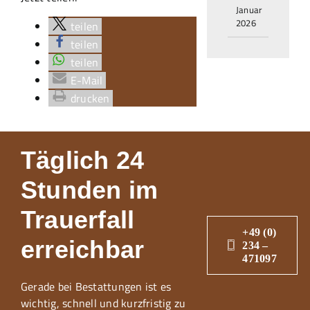
Januar
2026
teilen
teilen
teilen
E-Mail
drucken
Täglich 24
Stunden im
Trauerfall
+49 (0)
erreichbar
234 –
471097
Gerade bei Bestattungen ist es
wichtig, schnell und kurzfristig zu