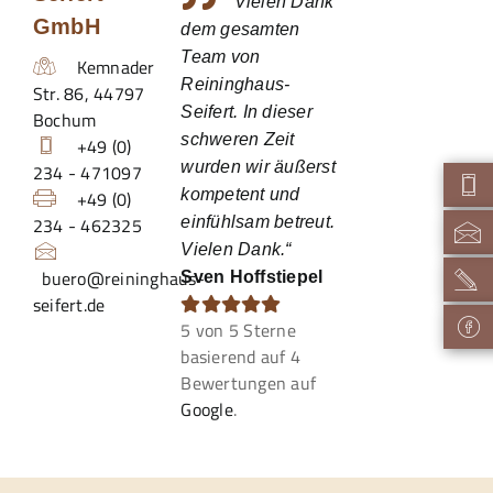
Vielen Dank
GmbH
dem gesamten
Team von
Kemnader
Reininghaus-
Str. 86
,
44797
Seifert. In dieser
Bochum
schweren Zeit
+49 (0)
wurden wir äußerst
234 - 471097
kompetent und
+49 (0)
234 - 462325
einfühlsam betreut.
Vielen Dank.“
buero@reininghaus-
Sven Hoffstiepel
seifert.de
5
von
5
Sterne
basierend auf
4
Bewertungen auf
Google
.