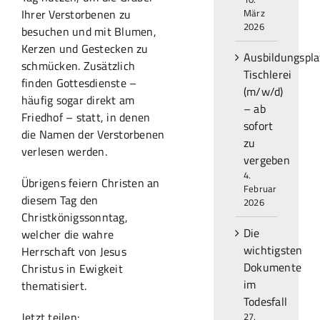
Ihrer Verstorbenen zu
März
2026
besuchen und mit Blumen,
Kerzen und Gestecken zu
Ausbildungspla
schmücken. Zusätzlich
Tischlerei
finden Gottesdienste –
(m/w/d)
häufig sogar direkt am
– ab
Friedhof – statt, in denen
sofort
die Namen der Verstorbenen
zu
verlesen werden.
vergeben
4.
Übrigens feiern Christen an
Februar
diesem Tag den
2026
Christkönigssonntag,
Die
welcher die wahre
wichtigsten
Herrschaft von Jesus
Dokumente
Christus in Ewigkeit
im
thematisiert.
Todesfall
Jetzt teilen:
27.