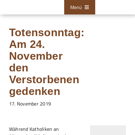
Zum
Menü
Inhalt
springen
Bestattungen
Totensonntag:
Tischlerei
Am 24.
Restaurationen
November
den
Über uns
Verstorbenen
Aktuelles
gedenken
Zum Kontaktformular
17. November 2019
24/7 Hotline
Während Katholiken an