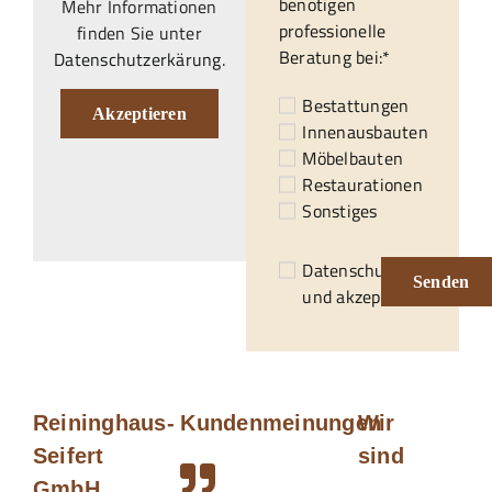
benötigen
Mehr Informationen
professionelle
finden Sie unter
Beratung bei:*
Datenschutzerkärung
.
Bestattungen
Akzeptieren
Innenausbauten
Möbelbauten
Restaurationen
Sonstiges
Datenschutzerklärung
Senden
und akzeptiert.*
Reininghaus-
Kundenmeinungen
Wir
Seifert
sind
GmbH