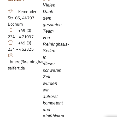
Vielen
Kemnader
Dank
Str. 86
,
44797
dem
Bochum
gesamten
+49 (0)
Team
234 - 471097
von
+49 (0)
Reininghaus-
234 - 462325
Seifert.
In
buero@reininghaus-
dieser
seifert.de
schweren
Zeit
wurden
wir
äußerst
kompetent
und
einfühlsam