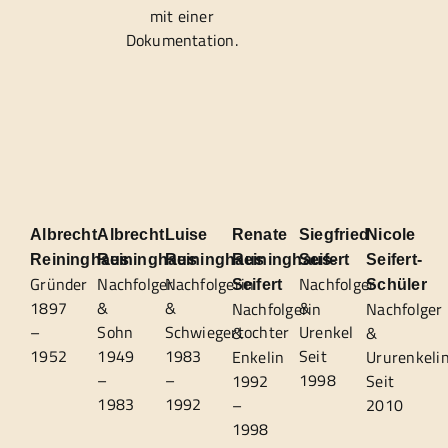
mit einer
Dokumentation.
Luise
Nicole
Albrecht
Renate
Siegfried
Albrecht
Reininghaus
Seifert-
Reininghaus
Reininghaus-
Seifert
Reininghaus
Nachfolgerin
Gründer
Nachfolger
Nachfolger
Schüler
Seifert
&
1897
&
&
Nachfolger
Nachfolgerin
Schwiegertochter
–
Urenkel
Sohn
&
&
1983
1952
Seit
1949
Ururenkeli
Enkelin
–
1998
–
Seit
1992
1992
1983
2010
–
1998