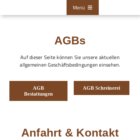
Zum
Menü
Inhalt
springen
Bestattungen
AGBs
Tischlerei
Restaurationen
Auf dieser Seite können Sie unsere aktuellen
allgemeinen Geschäftsbedingungen einsehen.
Über uns
Aktuelles
AGB
AGB Schreinerei
Bestattungen
Zum Kontaktformular
24/7 Hotline
Anfahrt & Kontakt