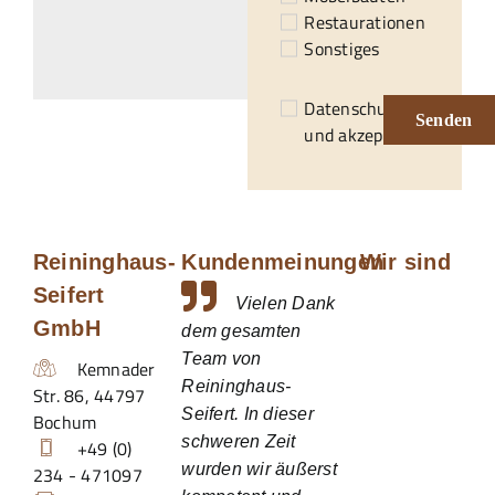
Restaurationen
Sonstiges
Datenschutzerklärung
Senden
und akzeptiert.*
Reininghaus-
Kundenmeinungen
Wir sind
Seifert
Vielen Dank
GmbH
dem gesamten
Team von
Kemnader
Reininghaus-
Str. 86
,
44797
Seifert. In dieser
Bochum
schweren Zeit
+49 (0)
wurden wir äußerst
234 - 471097