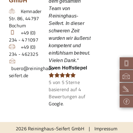
GmbH
dem gesamten
Team von
Kemnader
Reininghaus-
Str. 86
,
44797
Seifert. In dieser
Bochum
schweren Zeit
+49 (0)
wurden wir äußerst
234 - 471097
kompetent und
+49 (0)
234 - 462325
einfühlsam betreut.
Vielen Dank.“
buero@reininghaus-
Sven Hoffstiepel
seifert.de
5
von
5
Sterne
basierend auf
4
Bewertungen auf
Google
.
2026 Reininghaus-Seifert GmbH
|
Impressum