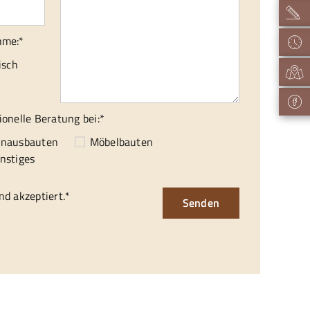
hme:*
isch
ionelle Beratung bei:*
enausbauten
Möbelbauten
nstiges
d akzeptiert.*
Senden