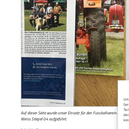
Um 
Ger
Tec
U
Auf dieser Seite wurde unser Einsatz für den Fussballverein Rot
die
d
Weiss Stiepel 04 aufgeführt.
kön