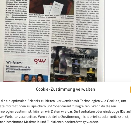
Cookie-Zustimmung verwalten
dir ein optimales Erlebnis zu bieten, verwenden wir Technologien wie Cookies, um
äteinformationen zu speichern und/oder darauf zuzugreifen. Wenn du diesen
hnologien zustimmst, können wir Daten wie das Surfverhalten oder eindeutige IDs au
nd hier erklärt unsere Nicole Seifert-Schüler, was einen
ser Website verarbeiten. Wenn du deine Zustimmung nicht erteilst oder zurückziehst,
emenfreundlichen Bestatter auszeichnet.
nen bestimmte Merkmale und Funktionen beeinträchtigt werden.