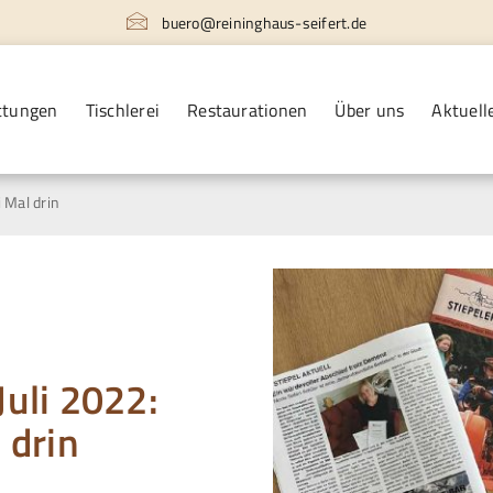
buero@reininghaus-seifert.de
ttungen
Tischlerei
Restaurationen
Über uns
Aktuell
i Mal drin
Juli 2022:
 drin