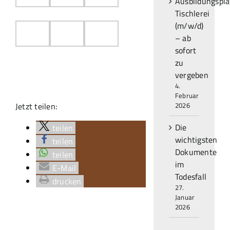
Ausbildungspla
Tischlerei
(m/w/d)
– ab
sofort
zu
vergeben
4.
Februar
2026
Jetzt teilen:
Die
teilen
wichtigsten
teilen
Dokumente
teilen
im
E-Mail
Todesfall
drucken
27.
Januar
2026