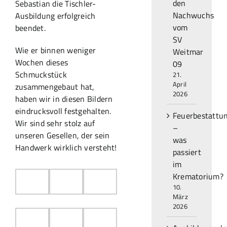
den
Sebastian die Tischler-
Nachwuchs
Ausbildung erfolgreich
vom
beendet.
SV
Wie er binnen weniger
Weitmar
Wochen dieses
09
Schmuckstück
21.
April
zusammengebaut hat,
2026
haben wir in diesen Bildern
eindrucksvoll festgehalten.
Feuerbestattu
Wir sind sehr stolz auf
–
unseren Gesellen, der sein
was
Handwerk wirklich versteht!
passiert
im
Krematorium?
10.
März
2026