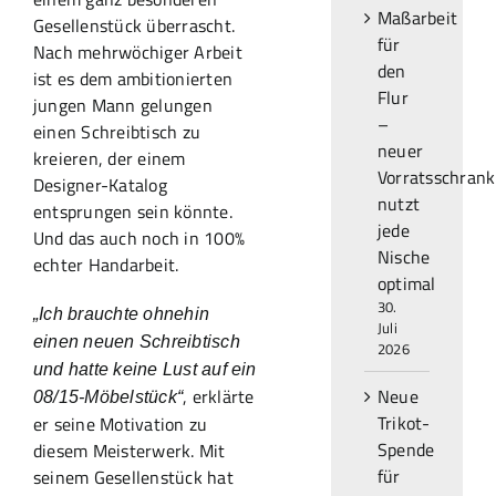
Maßarbeit
Gesellenstück überrascht.
für
Nach mehrwöchiger Arbeit
den
ist es dem ambitionierten
Flur
jungen Mann gelungen
–
einen Schreibtisch zu
neuer
kreieren, der einem
Vorratsschrank
Designer-Katalog
nutzt
entsprungen sein könnte.
jede
Und das auch noch in 100%
Nische
echter Handarbeit.
optimal
30.
„Ich brauchte ohnehin
Juli
einen neuen Schreibtisch
2026
und hatte keine Lust auf ein
, erklärte
Neue
08/15-Möbelstück“
Trikot-
er seine Motivation zu
Spende
diesem Meisterwerk. Mit
für
seinem Gesellenstück hat