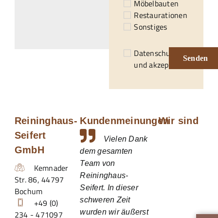
Möbelbauten
Restaurationen
Sonstiges
Datenschutzerklärung
Senden
und akzeptiert.*
Reininghaus-
Kundenmeinungen
Wir sind
Seifert
Vielen Dank
GmbH
dem gesamten
Team von
Kemnader
Reininghaus-
Str. 86
,
44797
Seifert. In dieser
Bochum
schweren Zeit
+49 (0)
wurden wir äußerst
234 - 471097