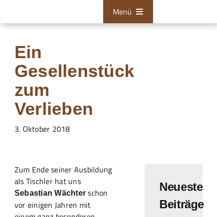
Zum
Menü
Inhalt
springen
Bestattungen
Ein
Tischlerei
Gesellenstück
Restaurationen
zum
Verlieben
Über uns
3. Oktober 2018
Aktuelles
Zum Kontaktformular
Zum Ende seiner Ausbildung
als Tischler hat uns
24/7 Hotline
Neueste
schon
Sebastian Wächter
Beiträge
vor einigen Jahren mit
einem ganz besonderen