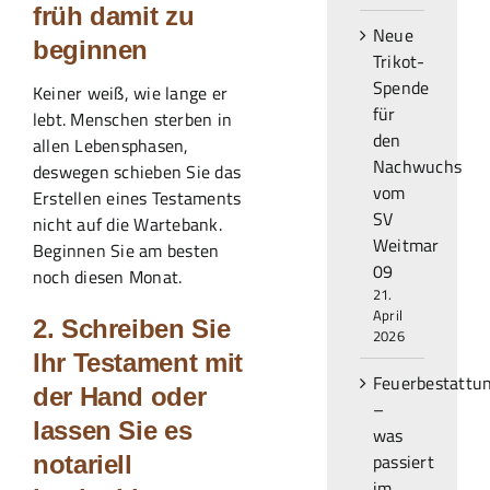
früh damit zu
Neue
beginnen
Trikot-
Spende
Keiner weiß, wie lange er
für
lebt. Menschen sterben in
den
allen Lebensphasen,
Nachwuchs
deswegen schieben Sie das
vom
Erstellen eines Testaments
SV
nicht auf die Wartebank.
Weitmar
Beginnen Sie am besten
09
noch diesen Monat.
21.
April
2. Schreiben Sie
2026
Ihr Testament mit
Feuerbestattu
der Hand oder
–
lassen Sie es
was
passiert
notariell
im