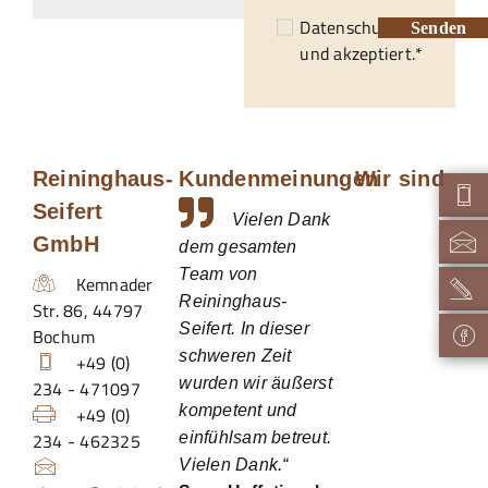
Datenschutzerklärung
Senden
und akzeptiert.*
Reininghaus-
Kundenmeinungen
Wir sind
Seifert
Vielen Dank
GmbH
dem gesamten
Team von
Kemnader
Reininghaus-
Str. 86
,
44797
Seifert. In dieser
Bochum
schweren Zeit
+49 (0)
wurden wir äußerst
234 - 471097
kompetent und
+49 (0)
234 - 462325
einfühlsam betreut.
Vielen Dank.“