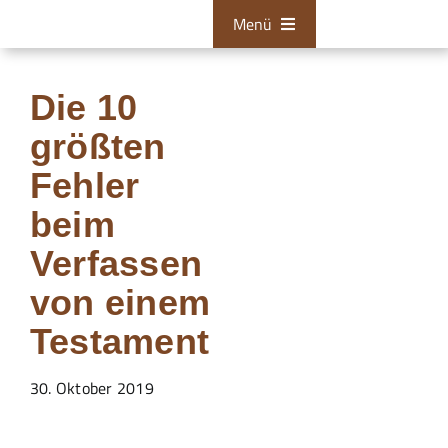
Zum
Menü
Inhalt
springen
Bestattungen
Die 10
Tischlerei
größten
Restaurationen
Fehler
beim
Über uns
Verfassen
Aktuelles
von einem
Zum Kontaktformular
Testament
24/7 Hotline
30. Oktober 2019