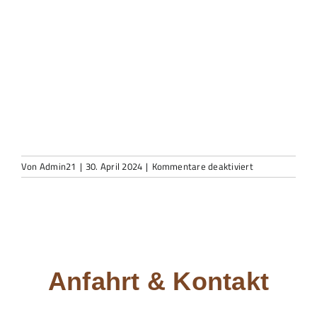
für
Von
Admin21
|
30. April 2024
|
Kommentare deaktiviert
K800_WhatsAp
Image
2024-
04-
22
at
11.07.22
(1)
Anfahrt & Kontakt