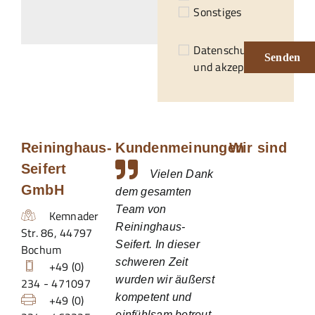
Sonstiges
Datenschutzerklärung
Senden
und akzeptiert.*
Reininghaus-
Kundenmeinungen
Wir sind
Seifert
Vielen Dank
GmbH
dem gesamten
Team von
Kemnader
Reininghaus-
Str. 86
,
44797
Seifert. In dieser
Bochum
schweren Zeit
+49 (0)
wurden wir äußerst
234 - 471097
kompetent und
+49 (0)
einfühlsam betreut.