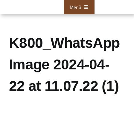
Zum
Menü
Inhalt
springen
Bestattungen
Tischlerei
K800_WhatsApp
Restaurationen
Image 2024-04-
Über uns
22 at 11.07.22 (1)
Aktuelles
Zum Kontaktformular
24/7 Hotline