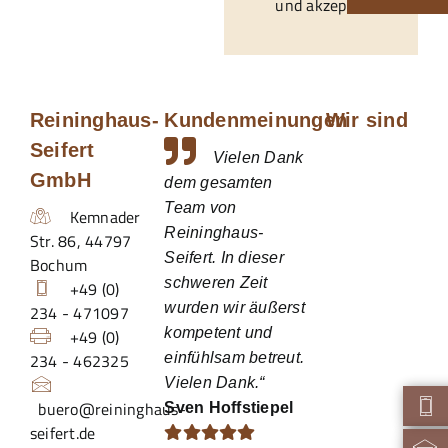
und akzeptiert.*
Reininghaus-
Kundenmeinungen
Wir sind
Seifert
Vielen Dank
GmbH
dem gesamten
Team von
Kemnader
Reininghaus-
Str. 86
,
44797
Seifert. In dieser
Bochum
schweren Zeit
+49 (0)
wurden wir äußerst
234 - 471097
kompetent und
+49 (0)
234 - 462325
einfühlsam betreut.
Vielen Dank.“
buero@reininghaus-
Sven Hoffstiepel
seifert.de