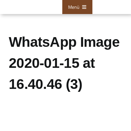
Zum
Menü
Inhalt
springen
Bestattungen
Tischlerei
WhatsApp Image
Restaurationen
2020-01-15 at
Über uns
16.40.46 (3)
Aktuelles
Zum Kontaktformular
24/7 Hotline