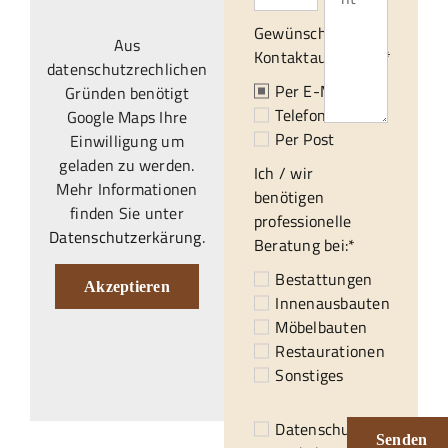
Gewünschte
Aus
Kontaktaufnahme:*
datenschutzrechlichen
Per E-Mail
Gründen benötigt
Telefonisch
Google Maps Ihre
Per Post
Einwilligung um
geladen zu werden.
Ich / wir
Mehr Informationen
benötigen
finden Sie unter
professionelle
Datenschutzerkärung
.
Beratung bei:*
Bestattungen
Akzeptieren
Innenausbauten
Möbelbauten
Restaurationen
Sonstiges
Datenschutzerklärung
Senden