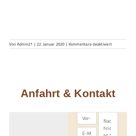
für
Von
Admin21
|
22. Januar 2020
|
Kommentare deaktiviert
WhatsApp
Image
2020-
01-
15
at
16.40.46
(3)
Anfahrt & Kontakt