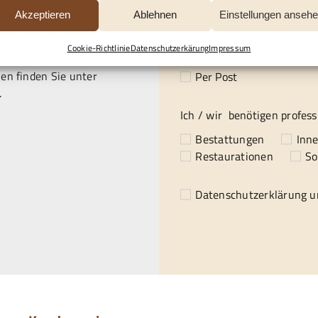
Akzeptieren
Ablehnen
Einstellungen anseh
Gewünschte Kontaktaufna
Cookie-Richtlinie
Datenschutzerkärung
Impressum
gle Maps Ihre Einwilligung
Per E-Mail
Telefon
en finden Sie unter
Per Post
.
Ich / wir benötigen profess
Bestattungen
Inn
Restaurationen
So
Datenschutzerklärung
un