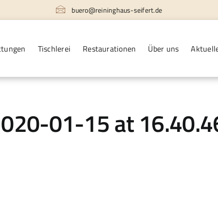
buero@reininghaus-seifert.de
ttungen
Tischlerei
Restaurationen
Über uns
Aktuell
20-01-15 at 16.40.46