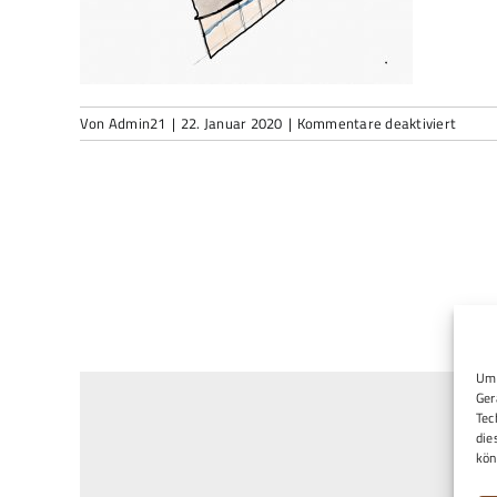
für
Von
Admin21
|
22. Januar 2020
|
Kommentare deaktiviert
What
Image
2020-
01-
15
at
16.40.
(1)
Um 
Ger
Tec
die
kön