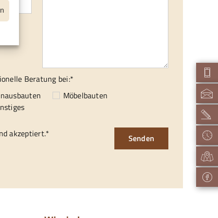
en
hme:*
isch
ionelle Beratung bei:*
enausbauten
Möbelbauten
nstiges
d akzeptiert.*
Senden