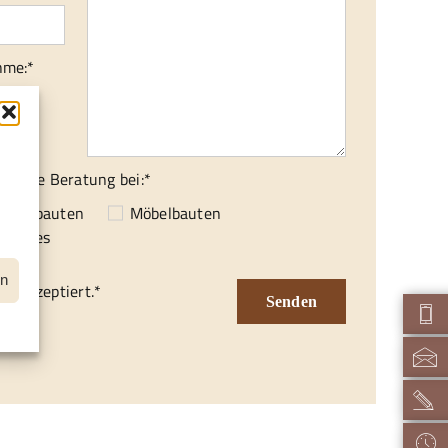
hme:*
isch
ionelle Beratung bei:*
f
enausbauten
Möbelbauten
nstiges
en
d akzeptiert.*
Senden