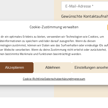
Gewünschte Kontaktaufna
gle Maps Ihre Einwilligung
Per E-Mail
Telefon
Cookie-Zustimmung verwalten
en finden Sie unter
Per Post
.
dir ein optimales Erlebnis zu bieten, verwenden wir Technologien wie Cookies, um
äteinformationen zu speichern und/oder darauf zuzugreifen. Wenn du diesen
Ich / wir benötigen profess
hnologien zustimmst, können wir Daten wie das Surfverhalten oder eindeutige IDs au
ser Website verarbeiten. Wenn du deine Zustimmung nicht erteilst oder zurückziehst,
Bestattungen
Inn
nen bestimmte Merkmale und Funktionen beeinträchtigt werden.
Restaurationen
So
Akzeptieren
Ablehnen
Einstellungen anseh
Datenschutzerklärung
un
Cookie-Richtlinie
Datenschutzerkärung
Impressum