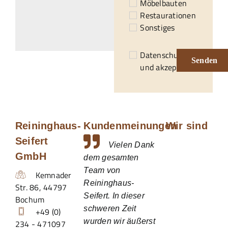
Möbelbauten
Restaurationen
Sonstiges
Datenschutzerklärung
Senden
und akzeptiert.*
Reininghaus-
Kundenmeinungen
Wir sind
Seifert
Vielen Dank
GmbH
dem gesamten
Team von
Kemnader
Reininghaus-
Str. 86
,
44797
Seifert. In dieser
Bochum
schweren Zeit
+49 (0)
wurden wir äußerst
234 - 471097