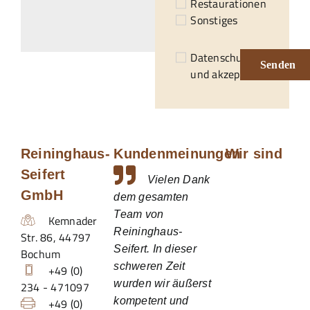
Restaurationen
Sonstiges
Datenschutzerklärung
Senden
und akzeptiert.*
Reininghaus-
Kundenmeinungen
Wir sind
Seifert
Vielen Dank
GmbH
dem gesamten
Team von
Kemnader
Reininghaus-
Str. 86
,
44797
Seifert. In dieser
Bochum
schweren Zeit
+49 (0)
wurden wir äußerst
234 - 471097
kompetent und
+49 (0)