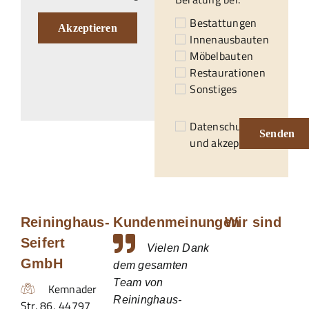
Bestattungen
Akzeptieren
Innenausbauten
Möbelbauten
Restaurationen
Sonstiges
Datenschutzerklärung
Senden
und akzeptiert.*
Reininghaus-
Kundenmeinungen
Wir sind
Seifert
Vielen Dank
GmbH
dem gesamten
Team von
Kemnader
Reininghaus-
Str. 86
,
44797