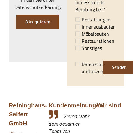
professionelle
Datenschutzerkärung
.
Beratung bei:*
Bestattungen
Akzeptieren
Innenausbauten
Möbelbauten
Restaurationen
Sonstiges
Datenschutzerklärung
Senden
und akzeptiert.*
Reininghaus-
Kundenmeinungen
Wir sind
Seifert
Vielen Dank
GmbH
dem gesamten
Team von