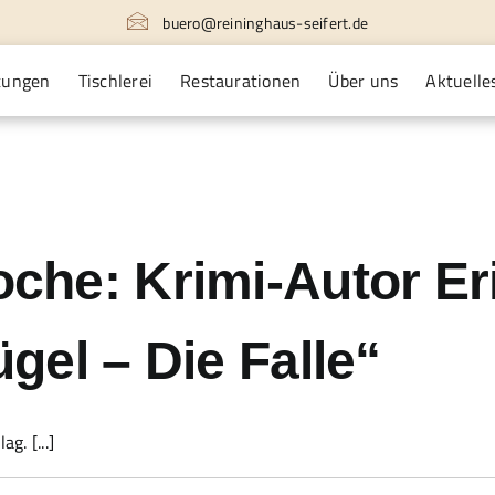
buero@reininghaus-seifert.de
tungen
Tischlerei
Restaurationen
Über uns
Aktuelle
e: Krimi-Autor Erik
el – Die Falle“
g. [...]