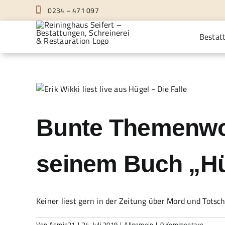
Zum
0234 – 471 097
Inhalt
springen
Bestat
Bunte Themenwoch
seinem Buch „Hüg
Keiner liest gern in der Zeitung über Mord und Totschla
Von
Admin21
|
24. Juli 2019
|
Allgemein
|
0 Kommentare