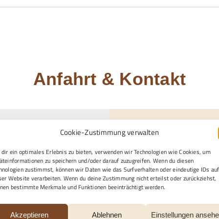
Anfahrt & Kontakt
Cookie-Zustimmung verwalten
dir ein optimales Erlebnis zu bieten, verwenden wir Technologien wie Cookies, um
äteinformationen zu speichern und/oder darauf zuzugreifen. Wenn du diesen
hnologien zustimmst, können wir Daten wie das Surfverhalten oder eindeutige IDs au
ser Website verarbeiten. Wenn du deine Zustimmung nicht erteilst oder zurückziehst,
nen bestimmte Merkmale und Funktionen beeinträchtigt werden.
Gewünschte Kontaktaufna
gle Maps Ihre Einwilligung
Per E-Mail
Telefon
Akzeptieren
Ablehnen
Einstellungen anseh
en finden Sie unter
Per Post