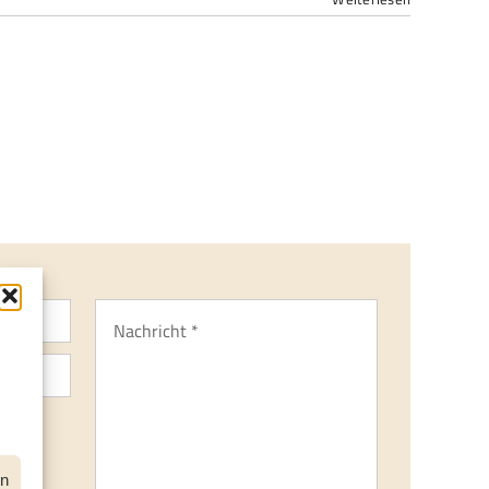
f
hme:*
isch
en