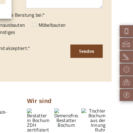
ionelle Beratung bei:*
enausbauten
Möbelbauten
nstiges
d akzeptiert.*
Senden
Wir sind
us-