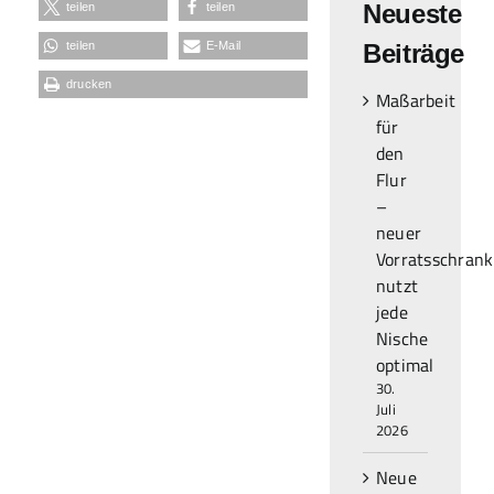
Neueste
teilen
teilen
teilen
E-Mail
Beiträge
drucken
Maßarbeit
für
den
Flur
–
neuer
Vorratsschrank
nutzt
jede
Nische
optimal
30.
Juli
2026
Neue