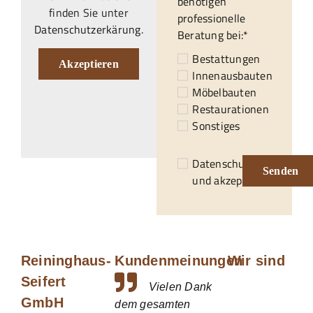
benötigen
finden Sie unter
professionelle
Datenschutzerkärung
.
Beratung bei:*
Bestattungen
Akzeptieren
Innenausbauten
Möbelbauten
Restaurationen
Sonstiges
Datenschutzerklärung
Senden
und akzeptiert.*
Reininghaus-
Kundenmeinungen
Wir sind
Seifert
Vielen Dank
GmbH
dem gesamten