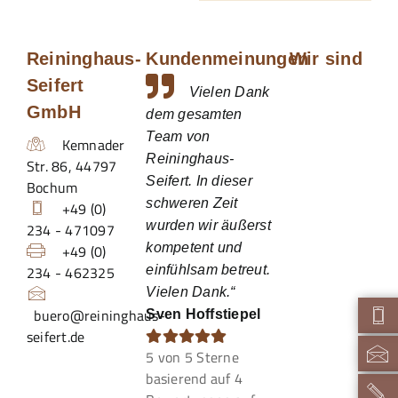
Reininghaus-
Kundenmeinungen
Wir sind
Seifert
Vielen Dank
GmbH
dem gesamten
Team von
Kemnader
Reininghaus-
Str. 86
,
44797
Seifert. In dieser
Bochum
schweren Zeit
+49 (0)
wurden wir äußerst
234 - 471097
kompetent und
+49 (0)
234 - 462325
einfühlsam betreut.
Vielen Dank.“
buero@reininghaus-
Sven Hoffstiepel
seifert.de
5
von
5
Sterne
basierend auf
4