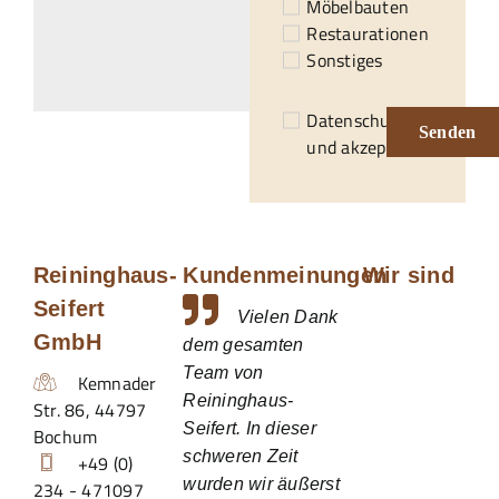
Möbelbauten
Restaurationen
Sonstiges
Datenschutzerklärung
Senden
und akzeptiert.*
Reininghaus-
Kundenmeinungen
Wir sind
Seifert
Vielen Dank
GmbH
dem gesamten
Team von
Kemnader
Reininghaus-
Str. 86
,
44797
Seifert. In dieser
Bochum
schweren Zeit
+49 (0)
wurden wir äußerst
234 - 471097