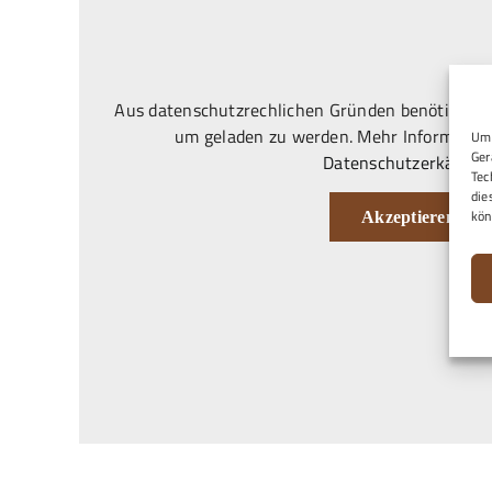
Aus datenschutzrechlichen Gründen benötigt Goo
um geladen zu werden. Mehr Information
Um 
Ger
Datenschutzerkärung
Tec
die
kön
Akzeptieren