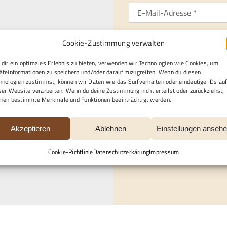
Gewünschte Kontaktaufna
Cookie-Zustimmung verwalten
gle Maps Ihre Einwilligung
Per E-Mail
Telefon
en finden Sie unter
Per Post
dir ein optimales Erlebnis zu bieten, verwenden wir Technologien wie Cookies, um
äteinformationen zu speichern und/oder darauf zuzugreifen. Wenn du diesen
.
hnologien zustimmst, können wir Daten wie das Surfverhalten oder eindeutige IDs au
Ich / wir benötigen profess
ser Website verarbeiten. Wenn du deine Zustimmung nicht erteilst oder zurückziehst,
nen bestimmte Merkmale und Funktionen beeinträchtigt werden.
Bestattungen
Inn
Restaurationen
So
Akzeptieren
Ablehnen
Einstellungen anseh
Datenschutzerklärung
un
Cookie-Richtlinie
Datenschutzerkärung
Impressum