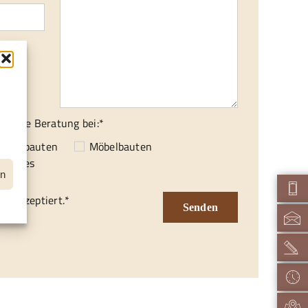
hme:*
isch
f
ionelle Beratung bei:*
enausbauten
Möbelbauten
nstiges
en
d akzeptiert.*
Senden