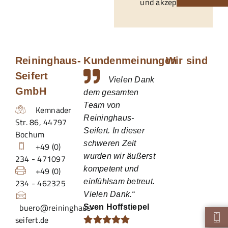
und akzeptiert.*
Reininghaus-
Kundenmeinungen
Wir sind
Seifert
Vielen Dank
GmbH
dem gesamten
Team von
Kemnader
Reininghaus-
Str. 86
,
44797
Seifert. In dieser
Bochum
schweren Zeit
+49 (0)
wurden wir äußerst
234 - 471097
kompetent und
+49 (0)
234 - 462325
einfühlsam betreut.
Vielen Dank.“
buero@reininghaus-
Sven Hoffstiepel
seifert.de