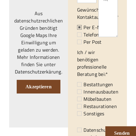
Gewünschte
Aus
Kontaktaufnahme:*
datenschutzrechlichen
Per E-Mail
Gründen benötigt
Telefonisch
Google Maps Ihre
Per Post
Einwilligung um
geladen zu werden.
Ich / wir
Mehr Informationen
benötigen
finden Sie unter
professionelle
Datenschutzerkärung
.
Beratung bei:*
Bestattungen
Akzeptieren
Innenausbauten
Möbelbauten
Restaurationen
Sonstiges
Datenschutzerklärung
Senden