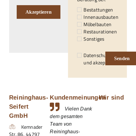
Bestattungen
Akzeptieren
Innenausbauten
Möbelbauten
Restaurationen
Sonstiges
Datenschutzerklärung
Senden
und akzeptiert.*
Reininghaus-
Kundenmeinungen
Wir sind
Seifert
Vielen Dank
GmbH
dem gesamten
Team von
Kemnader
Reininghaus-
Str. 86
,
44797