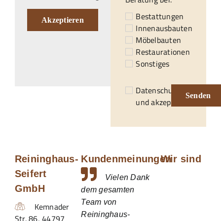
Bestattungen
Akzeptieren
Innenausbauten
Möbelbauten
Restaurationen
Sonstiges
Datenschutzerklärung
Senden
und akzeptiert.*
Reininghaus-
Kundenmeinungen
Wir sind
Seifert
Vielen Dank
GmbH
dem gesamten
Team von
Kemnader
Reininghaus-
Str. 86
,
44797