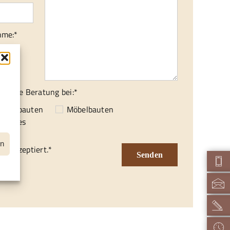
hme:*
isch
ionelle Beratung bei:*
f
enausbauten
Möbelbauten
nstiges
en
d akzeptiert.*
Senden