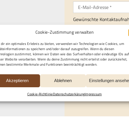
Gewünschte Kontaktaufna
gle Maps Ihre Einwilligung
Per E-Mail
Telefon
Cookie-Zustimmung verwalten
en finden Sie unter
Per Post
.
dir ein optimales Erlebnis zu bieten, verwenden wir Technologien wie Cookies, um
äteinformationen zu speichern und/oder darauf zuzugreifen. Wenn du diesen
Ich / wir benötigen profess
hnologien zustimmst, können wir Daten wie das Surfverhalten oder eindeutige IDs au
ser Website verarbeiten. Wenn du deine Zustimmung nicht erteilst oder zurückziehst,
Bestattungen
Inn
nen bestimmte Merkmale und Funktionen beeinträchtigt werden.
Restaurationen
So
Akzeptieren
Ablehnen
Einstellungen anseh
Datenschutzerklärung
un
Cookie-Richtlinie
Datenschutzerkärung
Impressum