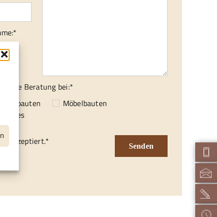
hme:*
isch
ionelle Beratung bei:*
f
enausbauten
Möbelbauten
nstiges
en
d akzeptiert.*
Senden