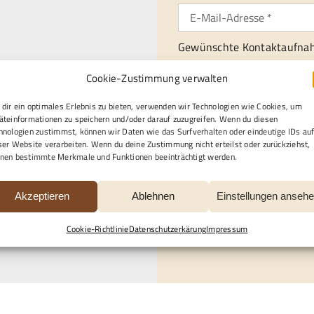
Gewünschte Kontaktaufna
gle Maps Ihre Einwilligung
Per E-Mail
Telefon
Cookie-Zustimmung verwalten
en finden Sie unter
Per Post
.
dir ein optimales Erlebnis zu bieten, verwenden wir Technologien wie Cookies, um
äteinformationen zu speichern und/oder darauf zuzugreifen. Wenn du diesen
Ich / wir benötigen profess
hnologien zustimmst, können wir Daten wie das Surfverhalten oder eindeutige IDs au
ser Website verarbeiten. Wenn du deine Zustimmung nicht erteilst oder zurückziehst,
Bestattungen
Inn
nen bestimmte Merkmale und Funktionen beeinträchtigt werden.
Restaurationen
So
Akzeptieren
Ablehnen
Einstellungen anseh
Datenschutzerklärung
un
Cookie-Richtlinie
Datenschutzerkärung
Impressum