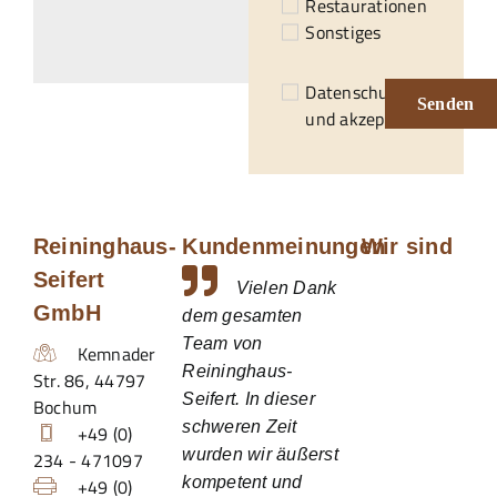
Restaurationen
Sonstiges
Datenschutzerklärung
Senden
und akzeptiert.*
Reininghaus-
Kundenmeinungen
Wir sind
Seifert
Vielen Dank
GmbH
dem gesamten
Team von
Kemnader
Reininghaus-
Str. 86
,
44797
Seifert. In dieser
Bochum
schweren Zeit
+49 (0)
wurden wir äußerst
234 - 471097
kompetent und
+49 (0)