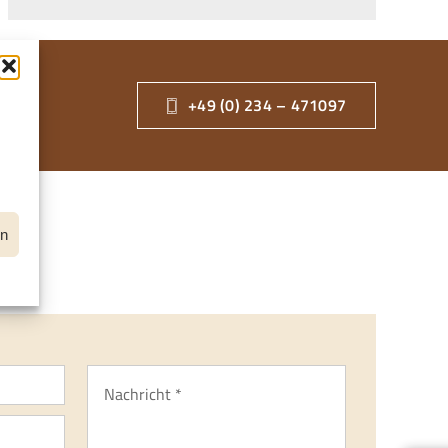
+49 (0) 234 – 471097
f
en