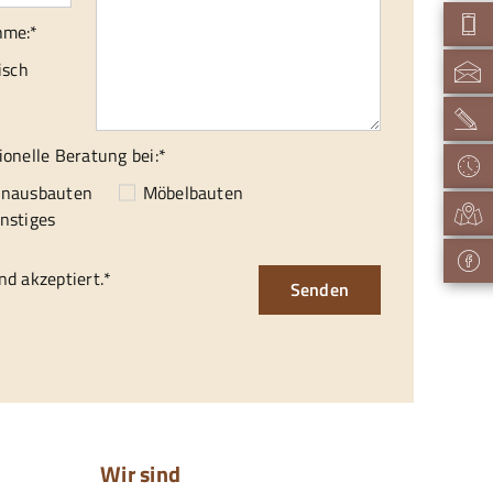
hme:*
isch
ionelle Beratung bei:*
enausbauten
Möbelbauten
nstiges
d akzeptiert.*
Senden
Wir sind