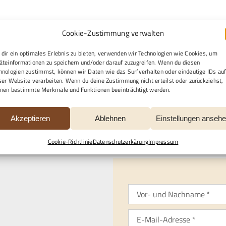
auerfall erreichbar
Cookie-Zustimmung verwalten
dir ein optimales Erlebnis zu bieten, verwenden wir Technologien wie Cookies, um
kurzfristig zu handeln. Daher bieten wir Ihnen unseren 24-
äteinformationen zu speichern und/oder darauf zuzugreifen. Wenn du diesen
hnologien zustimmst, können wir Daten wie das Surfverhalten oder eindeutige IDs au
ser Website verarbeiten. Wenn du deine Zustimmung nicht erteilst oder zurückziehst,
nen bestimmte Merkmale und Funktionen beeinträchtigt werden.
Anfahrt & Kontakt
Akzeptieren
Ablehnen
Einstellungen anseh
Cookie-Richtlinie
Datenschutzerkärung
Impressum