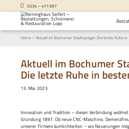
Zum
0234 – 471 097
Inhalt
springen
Besta
Home
Aktuell im Bochumer Stadtspiegel: Die letzte Ruhe i
Aktuell im Bochumer Sta
Die letzte Ruhe in best
13. Mai 2023
Innovation und Tradition – dieser Verbindung widmet
Gründung 1897. Ob neue
CNC-Maschine
,
Demenzfreu
unserer Firmenräumlichkeiten – wo Neuerungen mögli