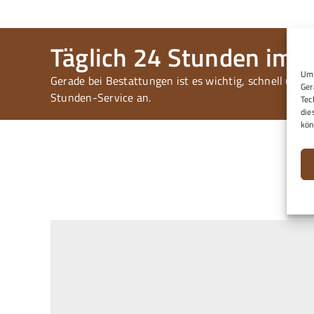
Täglich 24 Stunden im Tr
Um 
Gerade bei Bestattungen ist es wichtig, schnell und 
Ger
Stunden-Service an.
Tec
die
kön