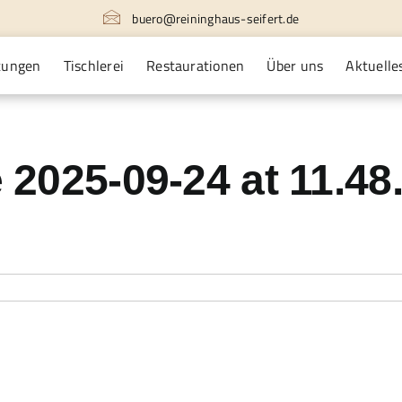
buero@reininghaus-seifert.de
tungen
Tischlerei
Restaurationen
Über uns
Aktuelle
025-09-24 at 11.48.
r
hatsApp
mage
025-
9-
4
t