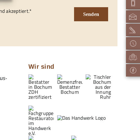
d akzeptiert.*
Senden
Wir sind
us-