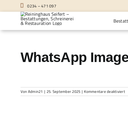
Zum
0234 – 471 097
Inhalt
springen
Bestat
WhatsApp Image 2
fü
Von
Admin21
|
25. September 2025
|
Kommentare deaktiviert
W
I
2
0
2
a