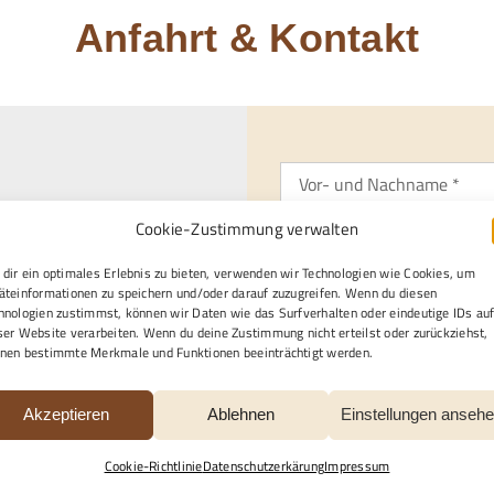
1.48.51
)
Anfahrt & Kontakt
Cookie-Zustimmung verwalten
dir ein optimales Erlebnis zu bieten, verwenden wir Technologien wie Cookies, um
Gewünschte Kontaktaufna
äteinformationen zu speichern und/oder darauf zuzugreifen. Wenn du diesen
hnologien zustimmst, können wir Daten wie das Surfverhalten oder eindeutige IDs au
gle Maps Ihre Einwilligung
Per E-Mail
Telefon
ser Website verarbeiten. Wenn du deine Zustimmung nicht erteilst oder zurückziehst,
en finden Sie unter
Per Post
nen bestimmte Merkmale und Funktionen beeinträchtigt werden.
.
Ich / wir benötigen profess
Akzeptieren
Ablehnen
Einstellungen anseh
Bestattungen
Inn
Cookie-Richtlinie
Datenschutzerkärung
Impressum
Restaurationen
So