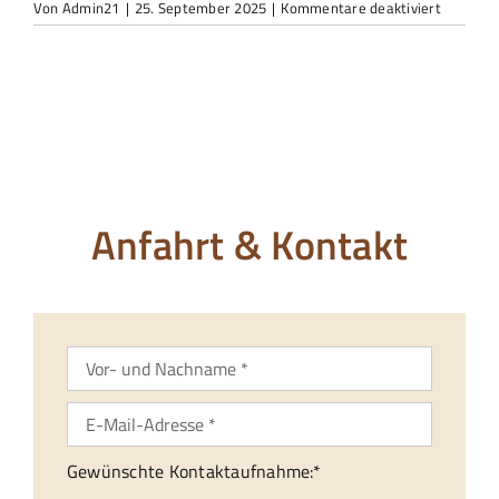
für
Von
Admin21
|
25. September 2025
|
Kommentare deaktiviert
K800_Wh
Image
2025-
09-
24
at
11.48.51
(9)
Anfahrt & Kontakt
Gewünschte Kontaktaufnahme:*