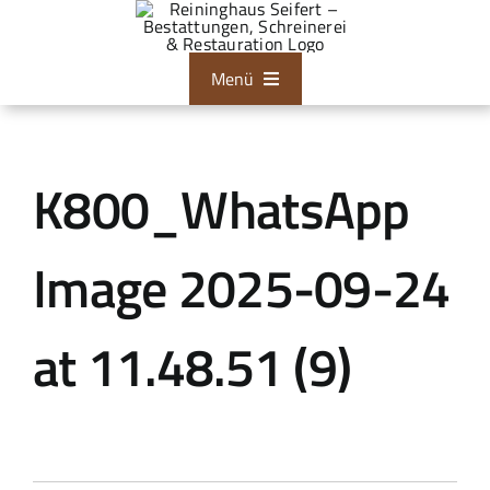
Zum
Inhalt
springen
Menü
Bestattungen
K800_WhatsApp
Tischlerei
Restaurationen
Image 2025-09-24
Über uns
at 11.48.51 (9)
Aktuelles
Zum Kontaktformular
24/7 Hotline