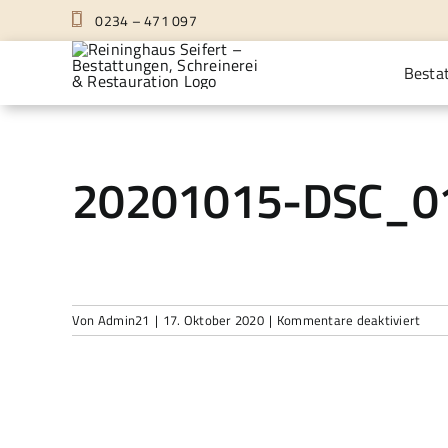
Zum
0234 – 471 097
Inhalt
springen
Besta
20201015-DSC_01
für
Von
Admin21
|
17. Oktober 2020
|
Kommentare deaktiviert
2020
DSC
Edit