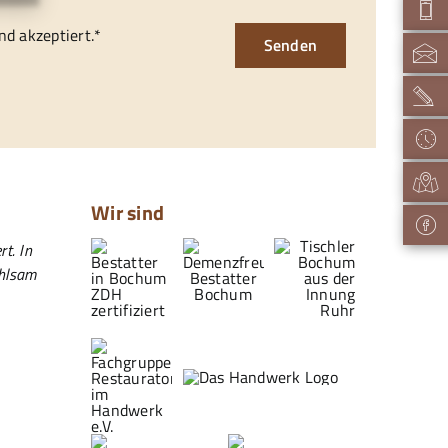
d akzeptiert.*
Senden
Wir sind
t. In
ühlsam