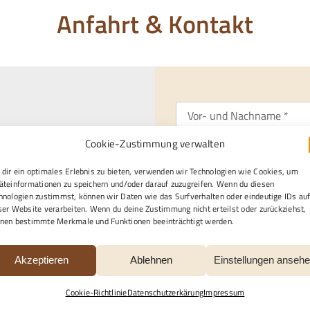
Anfahrt & Kontakt
Cookie-Zustimmung verwalten
dir ein optimales Erlebnis zu bieten, verwenden wir Technologien wie Cookies, um
Gewünschte Kontaktaufna
äteinformationen zu speichern und/oder darauf zuzugreifen. Wenn du diesen
hnologien zustimmst, können wir Daten wie das Surfverhalten oder eindeutige IDs au
gle Maps Ihre Einwilligung
Per E-Mail
Telefon
ser Website verarbeiten. Wenn du deine Zustimmung nicht erteilst oder zurückziehst,
en finden Sie unter
Per Post
nen bestimmte Merkmale und Funktionen beeinträchtigt werden.
.
Ich / wir benötigen profess
Akzeptieren
Ablehnen
Einstellungen anseh
Bestattungen
Inn
Cookie-Richtlinie
Datenschutzerkärung
Impressum
Restaurationen
So