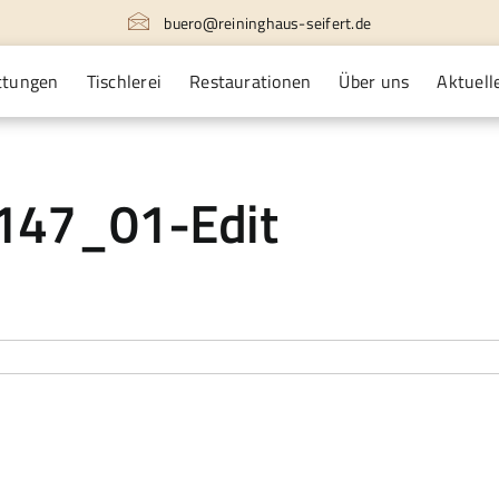
buero@reininghaus-seifert.de
ttungen
Tischlerei
Restaurationen
Über uns
Aktuell
47_01-Edit
1015-
_0147_01-