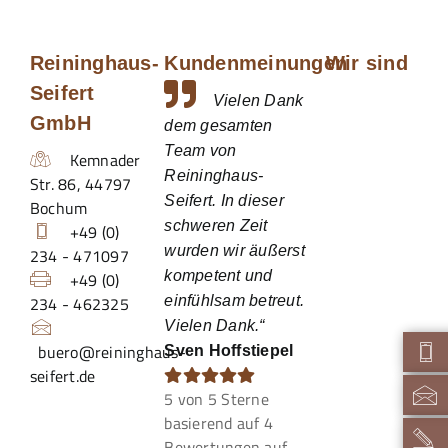
Reininghaus-
Kundenmeinungen
Wir sind
Seifert
Vielen Dank
GmbH
dem gesamten
Team von
Kemnader
Reininghaus-
Str. 86
,
44797
Seifert. In dieser
Bochum
schweren Zeit
+49 (0)
wurden wir äußerst
234 - 471097
kompetent und
+49 (0)
234 - 462325
einfühlsam betreut.
Vielen Dank.“
buero@reininghaus-
Sven Hoffstiepel
seifert.de
5
von
5
Sterne
basierend auf
4
Bewertungen auf