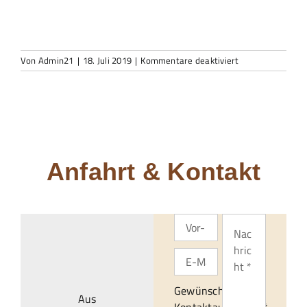
für
Von
Admin21
|
18. Juli 2019
|
Kommentare deaktiviert
testament
fehler
vermeiden
Anfahrt & Kontakt
Gewünschte
Aus