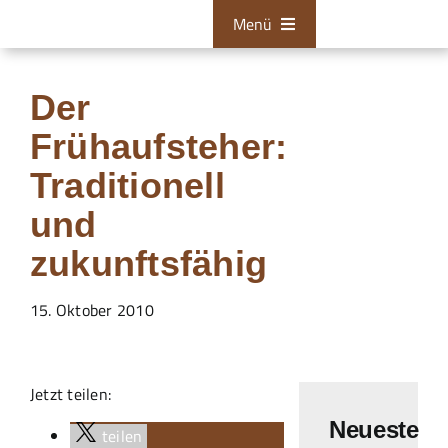
Zum
Menü
Inhalt
springen
Bestattungen
Der
Tischlerei
Frühaufsteher:
Restaurationen
Traditionell
und
Über uns
zukunftsfähig
Aktuelles
15. Oktober 2010
Zum Kontaktformular
24/7 Hotline
Jetzt teilen:
Neueste
teilen