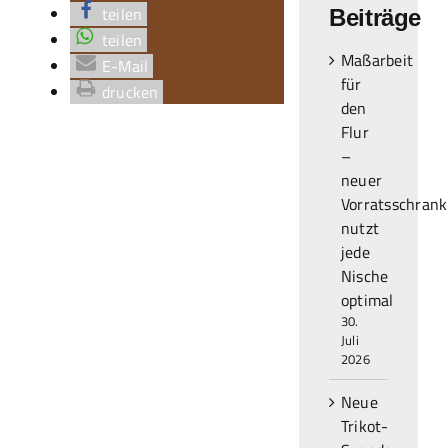
teilen
Beiträge
teilen
Maßarbeit
E-Mail
für
drucken
den
Flur
–
neuer
Vorratsschrank
nutzt
jede
Nische
optimal
30.
Juli
2026
Neue
Trikot-