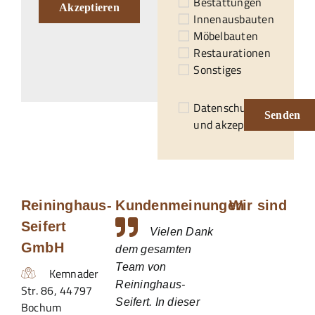
Bestattungen
Akzeptieren
Innenausbauten
Möbelbauten
Restaurationen
Sonstiges
Datenschutzerklärung
Senden
und akzeptiert.*
Reininghaus-
Kundenmeinungen
Wir sind
Seifert
Vielen Dank
GmbH
dem gesamten
Team von
Kemnader
Reininghaus-
Str. 86
,
44797
Seifert. In dieser
Bochum