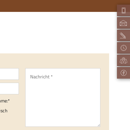
hme:*
isch