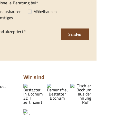
ionelle Beratung bei:*
enausbauten
Möbelbauten
nstiges
d akzeptiert.*
Senden
Wir sind
us-