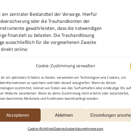
 ein zentraler Bestandteil der Vorsorge. Hierfür
eldversicherung oder die Treuhandkonten der
Instrumente gewährleisten, dass die notwendigen
ige finanziell zu belasten. Die Treuhandlösung
äge ausschließlich für die vorgesehenen Zwecke
direkt online:
Cookie-Zustimmung verwalten
dir ein optimales Erlebnis zu bieten, verwenden wir Technologien wie Cookies, um
äteinformationen zu speichern und/oder darauf zuzugreifen. Wenn du diesen
hnologien zustimmst, können wir Daten wie das Surfverhalten oder eindeutige IDs au
nten im feuersicheren Tresor
ser Website verarbeiten. Wenn du deine Zustimmung nicht erteilst oder zurückziehst,
nen bestimmte Merkmale und Funktionen beeinträchtigt werden.
wahrung wichtiger Dokumente wie
listen von Angehörigen und Freunden. Diese werden
Verlust oder Beschädigung zu schützen. So sind alle
Akzeptieren
Ablehnen
Einstellungen anseh
nötigt werden.
Cookie-Richtlinie
Datenschutzerkärung
Impressum