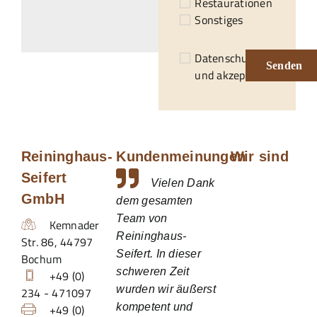
Restaurationen
Sonstiges
Datenschutzerklärung
Senden
und akzeptiert.*
Reininghaus-
Kundenmeinungen
Wir sind
Seifert
Vielen Dank
GmbH
dem gesamten
Team von
Kemnader
Reininghaus-
Str. 86
,
44797
Seifert. In dieser
Bochum
schweren Zeit
+49 (0)
wurden wir äußerst
234 - 471097
kompetent und
+49 (0)