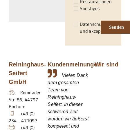
Restaurationen
Sonstiges
Datenschutzerklärung
Senden
und akzeptiert.*
Reininghaus-
Kundenmeinungen
Wir sind
Seifert
Vielen Dank
GmbH
dem gesamten
Team von
Kemnader
Reininghaus-
Str. 86
,
44797
Seifert. In dieser
Bochum
schweren Zeit
+49 (0)
wurden wir äußerst
234 - 471097
kompetent und
+49 (0)