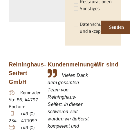
Restaurationen
Sonstiges
Datenschutzerklärung
Senden
und akzeptiert.*
Reininghaus-
Kundenmeinungen
Wir sind
Seifert
Vielen Dank
GmbH
dem gesamten
Team von
Kemnader
Reininghaus-
Str. 86
,
44797
Seifert. In dieser
Bochum
schweren Zeit
+49 (0)
wurden wir äußerst
234 - 471097
kompetent und
+49 (0)