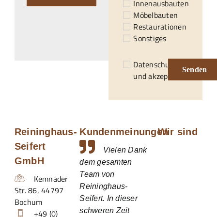
Innenausbauten
Möbelbauten
Restaurationen
Sonstiges
Datenschutzerklärung
Senden
und akzeptiert.*
Reininghaus-
Kundenmeinungen
Wir sind
Seifert
Vielen Dank
GmbH
dem gesamten
Team von
Kemnader
Reininghaus-
Str. 86
,
44797
Seifert. In dieser
Bochum
schweren Zeit
+49 (0)