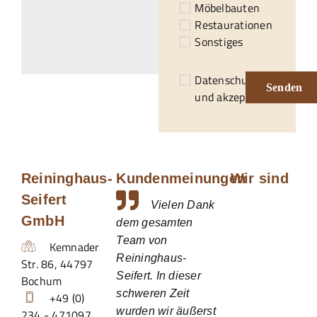
Möbelbauten
Restaurationen
Sonstiges
Datenschutzerklärung
Senden
und akzeptiert.*
Reininghaus-
Kundenmeinungen
Wir sind
Seifert
Vielen Dank
GmbH
dem gesamten
Team von
Kemnader
Reininghaus-
Str. 86
,
44797
Seifert. In dieser
Bochum
schweren Zeit
+49 (0)
wurden wir äußerst
234 - 471097